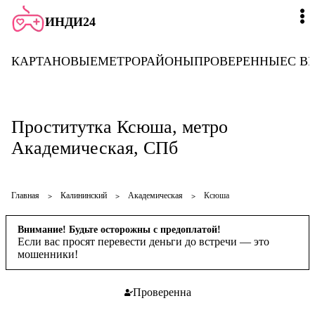
ИНДИ24
КАРТА
НОВЫЕ
МЕТРО
РАЙОНЫ
ПРОВЕРЕННЫЕ
С В
Проститутка Ксюша, метро
Академическая, СПб
Главная
Калининский
Академическая
Ксюша
Внимание! Будьте осторожны с предоплатой!
Если вас просят перевести деньги до встречи — это
мошенники!
Проверенна