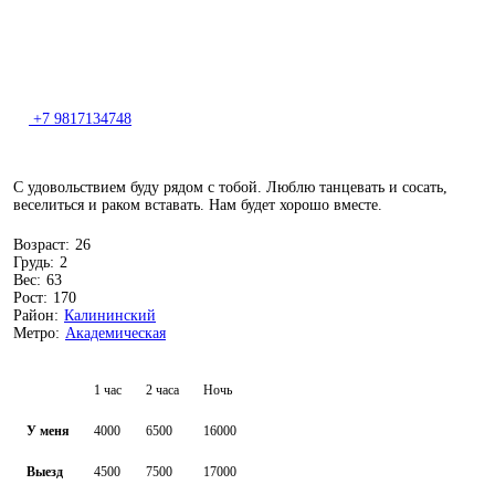
+7 9817134748
С удовольствием буду рядом с тобой. Люблю танцевать и сосать,
веселиться и раком вставать. Нам будет хорошо вместе.
Возраст:
26
Грудь:
2
Вес:
63
Рост:
170
Район:
Калининский
Метро:
Академическая
1 час
2 часа
Ночь
У меня
4000
6500
16000
Выезд
4500
7500
17000