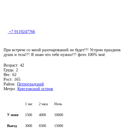
+7 9119247766
При встрече со мной разочарований не будет!!! Устрою праздник
души и тела!!! Я знаю что тебе нужно!!! фото 100% моё.
Возраст:
42
Грудь:
2
Вес:
62
Рост:
165
Район:
Петроградский
Метро:
Крестовский остров
1 час
2 часа
Ночь
У меня
1500
4000
10000
Выезд
3000
6500
15000