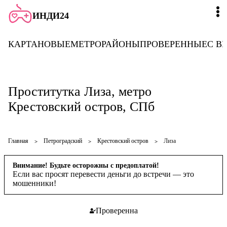
ИНДИ24
КАРТА
НОВЫЕ
МЕТРО
РАЙОНЫ
ПРОВЕРЕННЫЕ
С В
Проститутка Лиза, метро
Крестовский остров, СПб
Главная
Петроградский
Крестовский остров
Лиза
Внимание! Будьте осторожны с предоплатой!
Если вас просят перевести деньги до встречи — это
мошенники!
Проверенна