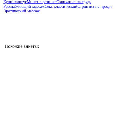
Куннилингус
Минет в резинке
Окончание на грудь
Расслабляющий массаж
Секс классический
Стриптиз не профи
Эротический массаж
Похожие анкеты: