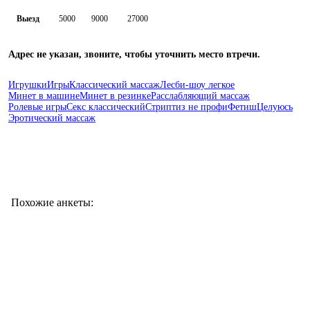
Выезд
5000
9000
27000
Адрес не указан, звоните, чтобы уточнить место втречи.
Игрушки
Игры
Классический массаж
Лесби-шоу легкое
Минет в машине
Минет в резинке
Расслабляющий массаж
Ролевые игры
Секс классический
Стриптиз не профи
Фетиш
Целуюсь
Эротический массаж
Похожие анкеты: