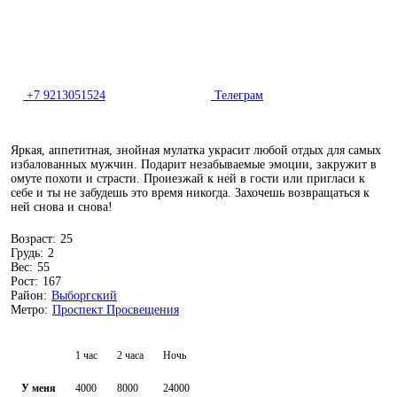
+7 9213051524
Телеграм
Яркая, аппетитная, знойная мулатка украсит любой отдых для самых
избалованных мужчин. Подарит незабываемые эмоции, закружит в
омуте похоти и страсти. Проиезжай к ней в гости или пригласи к
себе и ты не забудешь это время никогда. Захочешь возвращаться к
ней снова и снова!
Возраст:
25
Грудь:
2
Вес:
55
Рост:
167
Район:
Выборгский
Метро:
Проспект Просвещения
1 час
2 часа
Ночь
У меня
4000
8000
24000