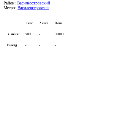
Район:
Василеостровский
Метро:
Василеостровская
1 час
2 часа
Ночь
У меня
5000
-
30000
Выезд
-
-
-