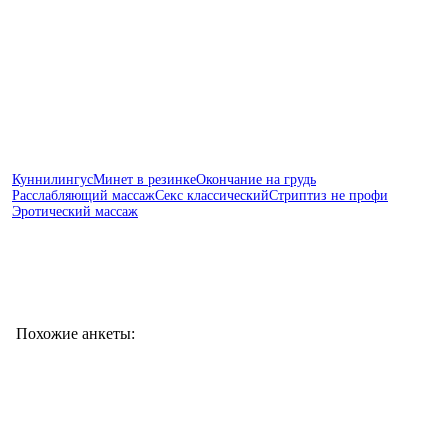
Куннилингус
Минет в резинке
Окончание на грудь
Расслабляющий массаж
Секс классический
Стриптиз не профи
Эротический массаж
Похожие анкеты: