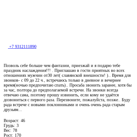
+7 9312111890
Позволь себе больше чем фантазии, приезжай и я подарю тебе
праздник наслаждения!!! . Приглашаю в гости приятных во всех
отношениях мужчин от30 лет( славянской внешности! ).. Время для
звонков- с 09 до 22 ч., встречаюсь только в дневное и вечернее
время(ночью предпочитаю спать).. Просьба звонить заранее, хотя бы
за час, полтора до предполагаемой встречи. На звонки всегда
отвечаю сама, поэтому прошу извинить, если кому не удаётся
дозвониться с первого раза. Перезвоните, пожалуйста, позже.. Буду
рада встрече с новыми поклонниками и очень очень рада старым
друзьям...
Возраст:
46
Грудь:
3
Вес:
78
Рост:
170